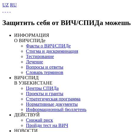
UZ
RU
Защитить себя от ВИЧ/СПИДа можешь 
ИНФОРМАЦИЯ
О ВИЧ/СПИДе
Факты о ВИЧ/СПИДе
Стигма и дискриминация
Тестирование
Лечение
Вопросы и ответы
Словарь терминов
ВИЧ/СПИД
В УЗБЕКИСТАНЕ
Центры СПИДа
Проекты и гранты
Стратегическая программа
Нормативные документы
Информационный бюллетень
ДЕЙСТВУЙ
Снижай риск
Пройди тест на ВИЧ
НОВОСТИ