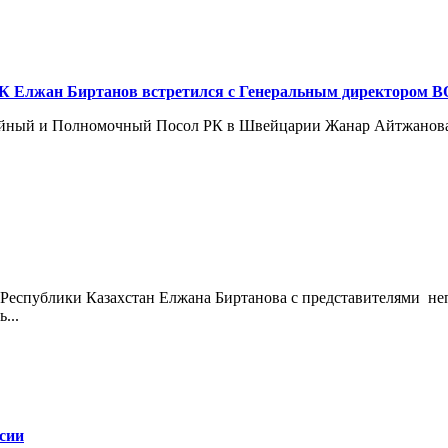
К Елжан Биртанов встретился с Генеральным директором ВО
айный и Полномочный Посол РК в Швейцарии Жанар Айтжанова 
я Республики Казахстан Елжана Биртанова с представителями не
...
сии