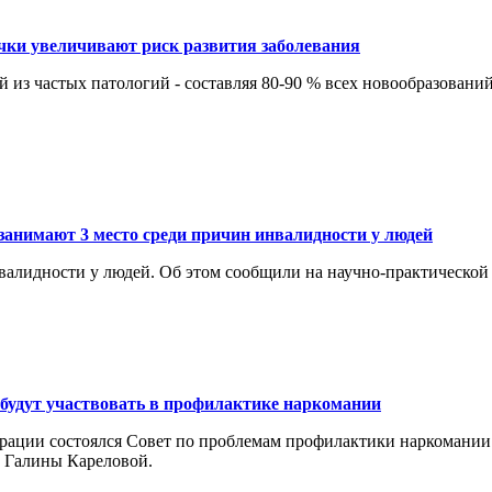
чки увеличивают риск развития заболевания
из частых патологий - составляя 80-90 % всех новообразований,
занимают 3 место среди причин инвалидности у людей
валидности у людей. Об этом сообщили на научно-практической
будут участвовать в профилактике наркомании
ации состоялся Совет по проблемам профилактики наркомании 
и Галины Кареловой.