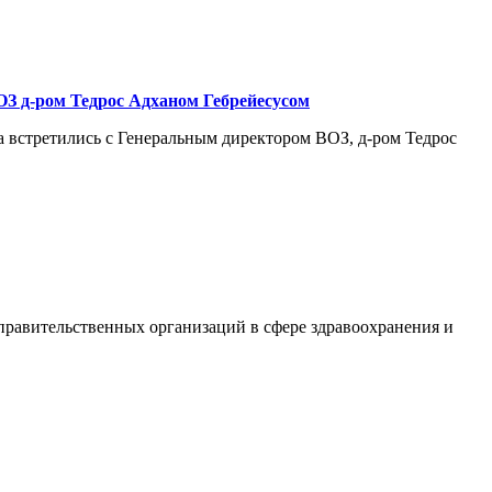
З д-ром Тедрос Адханом Гебрейесусом
встретились с Генеральным директором ВОЗ, д-ром Тедрос
правительственных организаций в сфере здравоохранения и