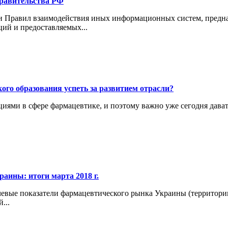
равительства РФ
Правил взаимодействия иных информационных систем, предназн
ий и предоставляемых...
ого образования успеть за развитием отрасли?
циями в сфере фармацевтике, и поэтому важно уже сегодня дав
аины: итоги марта 2018 г.
вые показатели фармацевтического рынка Украины (территории,
...