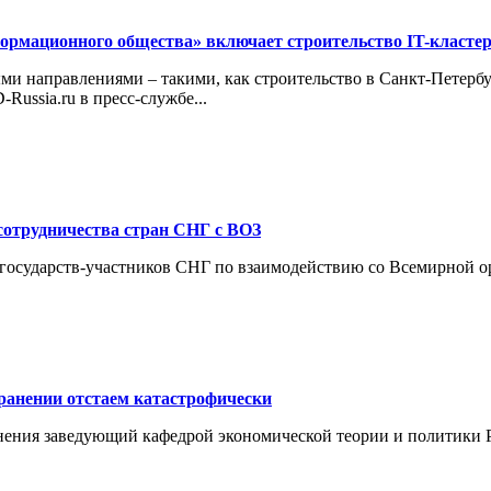
формационного общества» включает строительство IT-класте
и направлениями – такими, как строительство в Санкт-Петерб
ussia.ru в пресс-службе...
сотрудничества стран СНГ с ВОЗ
 государств-участников СНГ по взаимодействию со Всемирной о
ранении отстаем катастрофически
анения заведующий кафедрой экономической теории и политики 