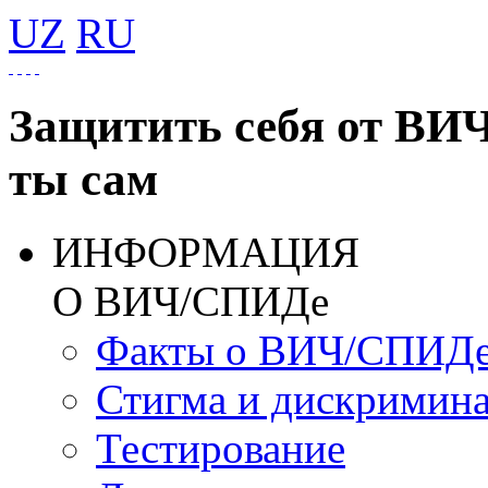
UZ
RU
Защитить себя от ВИ
ты сам
ИНФОРМАЦИЯ
О ВИЧ/СПИДе
Факты о ВИЧ/СПИД
Стигма и дискримин
Тестирование