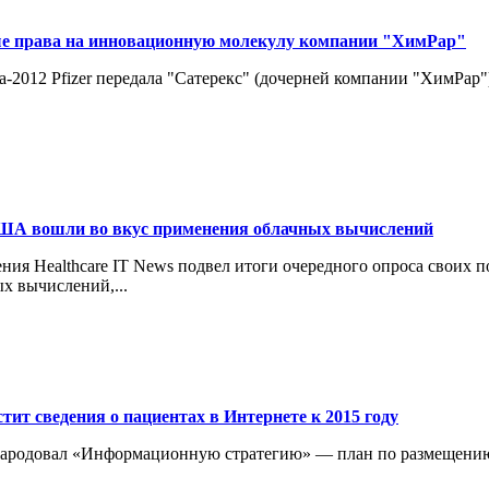
ные права на инновационную молекулу компании "ХимРар"
2012 Pfizer передала "Сатерекс" (дочерней компании "ХимРар")
ША вошли во вкус применения облачных вычислений
я Healthcare IT News подвел итоги очередного опроса своих п
х вычислений,...
ит сведения о пациентах в Интернете к 2015 году
ародовал «Информационную стратегию» — план по размещению 