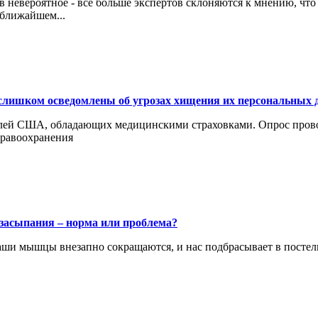
 невероятное - все больше экспертов склоняются к мнению, чт
 ближайшем...
слишком осведомлены об угрозах хищения их персональных
ителей США, обладающих медицинскими страховками. Опрос пров
дравоохранения
асыпания – норма или проблема?
аши мышцы внезапно сокращаются, и нас подбрасывает в постели