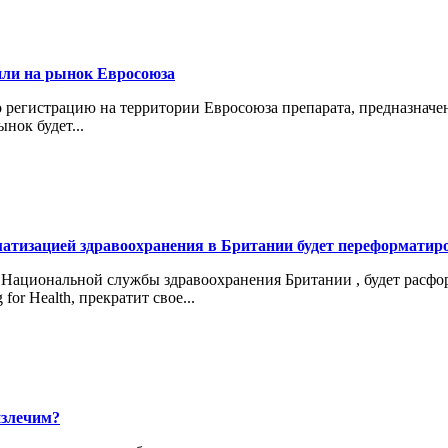
или на рынок Евросоюза
регистрацию на территории Евросоюза препарата, предназначенн
нок будет...
атизацией здравоохранения в Британии будет переформатир
Национальной службы здравоохранения Британии , будет расфо
r Health, прекратит свое...
излечим?