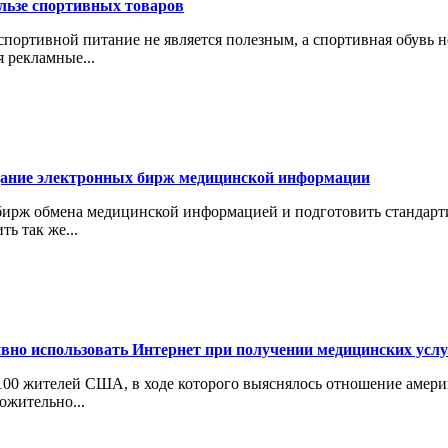
льзе спортивных товаров
портивной питание не является полезным, а спортивная обувь н
 рекламные...
дание электронных бирж медицинской информации
бирж обмена медицинской информацией и подготовить стандарт
ь так же...
вно использовать Интернет при получении медицинских услу
1100 жителей США, в ходе которого выяснялось отношение амер
ожительно...