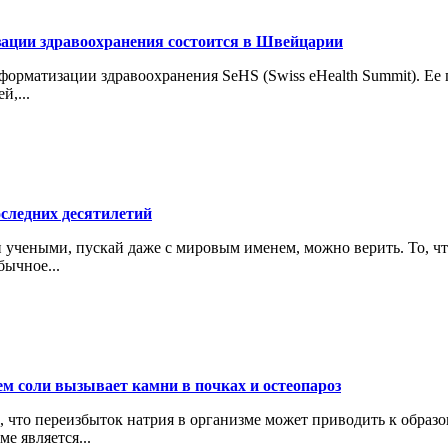
ации здравоохранения состоится в Швейцарии
нформатизации здравоохранения SeHS (Swiss eHealth Summit). 
й,...
следних десятилетий
 учеными, пускай даже с мировым именем, можно верить. То, чт
бычное...
м соли вызывает камни в почках и остеопароз
что переизбыток натрия в организме может приводить к образов
е является...