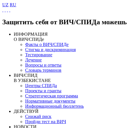
UZ
RU
Защитить себя от ВИЧ/СПИДа можешь 
ИНФОРМАЦИЯ
О ВИЧ/СПИДе
Факты о ВИЧ/СПИДе
Стигма и дискриминация
Тестирование
Лечение
Вопросы и ответы
Словарь терминов
ВИЧ/СПИД
В УЗБЕКИСТАНЕ
Центры СПИДа
Проекты и гранты
Стратегическая программа
Нормативные документы
Информационный бюллетень
ДЕЙСТВУЙ
Снижай риск
Пройди тест на ВИЧ
НОВОСТИ