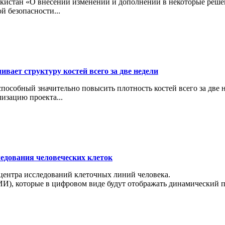
кистан «О внесении изменений и дополнений в некоторые реше
й безопасности...
вает структуру костей всего за две недели
особный значительно повысить плотность костей всего за две н
изацию проекта...
ледования человеческих клеток
 центра исследований клеточных линий человека.
И), которые в цифровом виде будут отображать динамический пр