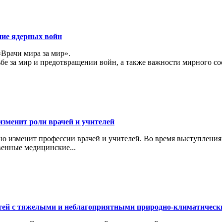
ние ядерных войн
«Врачи мира за мир».
ьбе за мир и предотвращении войн, а также важности мирного с
изменит роли врачей и учителей
ьно изменит профессии врачей и учителей. Во время выступлени
венные медицинские...
тей с тяжелыми и неблагоприятными природно-климатичес