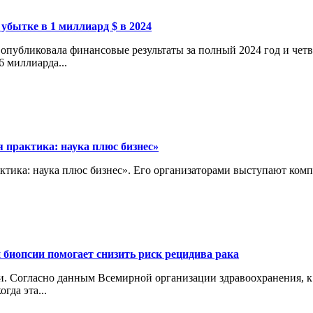
 убытке в 1 миллиард $ в 2024
опубликовала финансовые результаты за полный 2024 год и четв
6 миллиарда...
 практика: наука плюс бизнес»
актика: наука плюс бизнес». Его организаторами выступают ко
 биопсии помогает снизить риск рецидива рака
 Согласно данным Всемирной организации здравоохранения, к 2
гда эта...