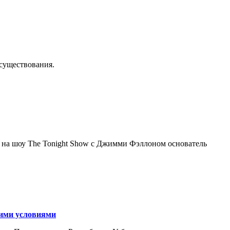
осуществования.
я на шоу The Tonight Show с Джимми Фэллоном основатель
кими условиями