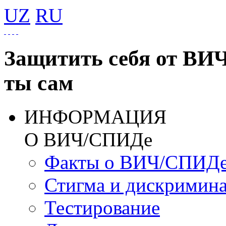
UZ
RU
Защитить себя от ВИ
ты сам
ИНФОРМАЦИЯ
О ВИЧ/СПИДе
Факты о ВИЧ/СПИД
Стигма и дискримин
Тестирование