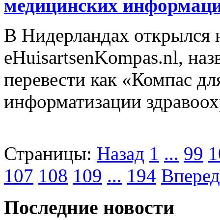
медицинских информаци
В Нидерландах открылся 
eHuisartsenKompas.nl, на
перевести как «Компас дл
информатизации здравоох
Страницы:
Назад
1
...
99
1
107
108
109
...
194
Вперед
Последние новости