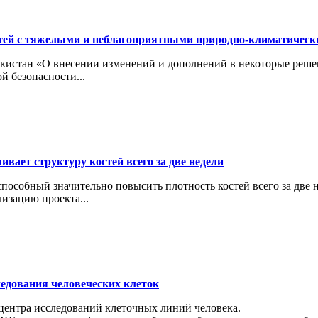
тей с тяжелыми и неблагоприятными природно-климатичес
кистан «О внесении изменений и дополнений в некоторые реше
й безопасности...
вает структуру костей всего за две недели
особный значительно повысить плотность костей всего за две н
изацию проекта...
ледования человеческих клеток
 центра исследований клеточных линий человека.