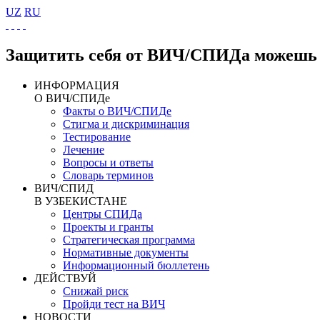
UZ
RU
Защитить себя от ВИЧ/СПИДа можешь 
ИНФОРМАЦИЯ
О ВИЧ/СПИДе
Факты о ВИЧ/СПИДе
Стигма и дискриминация
Тестирование
Лечение
Вопросы и ответы
Словарь терминов
ВИЧ/СПИД
В УЗБЕКИСТАНЕ
Центры СПИДа
Проекты и гранты
Стратегическая программа
Нормативные документы
Информационный бюллетень
ДЕЙСТВУЙ
Снижай риск
Пройди тест на ВИЧ
НОВОСТИ