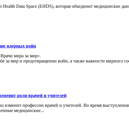
 Health Data Space (EHDS), которая объединит медицинские да
ние ядерных войн
«Врачи мира за мир».
ьбе за мир и предотвращении войн, а также важности мирного с
изменит роли врачей и учителей
ьно изменит профессии врачей и учителей. Во время выступлени
венные медицинские...