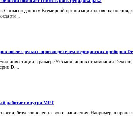
 биопсии помогает снизить риск рецидива рака
 Согласно данным Всемирной организации здравоохранения, к 2
гда эта...
аров после сделки с производителем медицинских приборов D
лучил инвестиции в размере $75 миллионов от компании Dexcom
рии D,...
рый работает внутри МРТ
нологии, безусловно, есть свои ограничения. Например, в проце