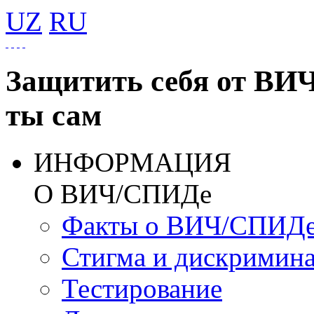
UZ
RU
Защитить себя от ВИ
ты сам
ИНФОРМАЦИЯ
О ВИЧ/СПИДе
Факты о ВИЧ/СПИД
Стигма и дискримин
Тестирование