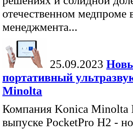
решениях и солидной дол
отечественном медпроме 
менеджмента...
25.09.2023
Новы
портативный ультразвук
Minolta
Компания Konica Minolta H
выпуске PocketPro H2 - н