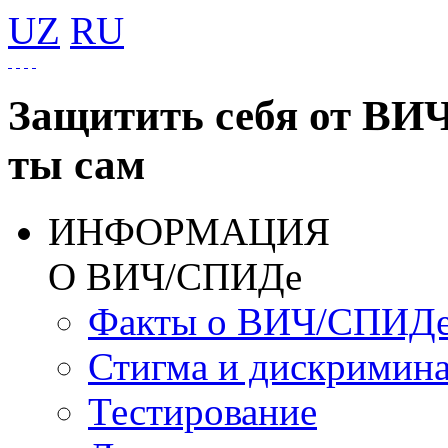
UZ
RU
Защитить себя от ВИ
ты сам
ИНФОРМАЦИЯ
О ВИЧ/СПИДе
Факты о ВИЧ/СПИД
Стигма и дискримин
Тестирование