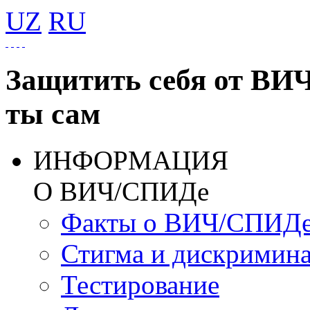
UZ
RU
Защитить себя от ВИ
ты сам
ИНФОРМАЦИЯ
О ВИЧ/СПИДе
Факты о ВИЧ/СПИД
Стигма и дискримин
Тестирование