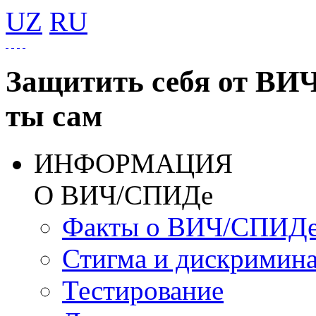
UZ
RU
Защитить себя от ВИ
ты сам
ИНФОРМАЦИЯ
О ВИЧ/СПИДе
Факты о ВИЧ/СПИД
Стигма и дискримин
Тестирование