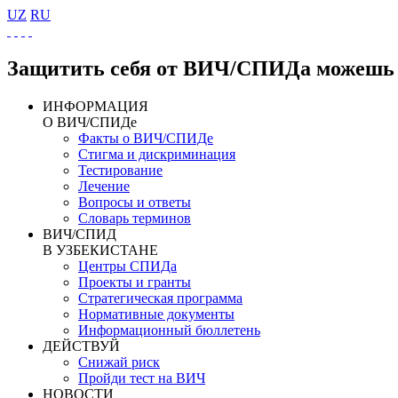
UZ
RU
Защитить себя от ВИЧ/СПИДа можешь 
ИНФОРМАЦИЯ
О ВИЧ/СПИДе
Факты о ВИЧ/СПИДе
Стигма и дискриминация
Тестирование
Лечение
Вопросы и ответы
Словарь терминов
ВИЧ/СПИД
В УЗБЕКИСТАНЕ
Центры СПИДа
Проекты и гранты
Стратегическая программа
Нормативные документы
Информационный бюллетень
ДЕЙСТВУЙ
Снижай риск
Пройди тест на ВИЧ
НОВОСТИ