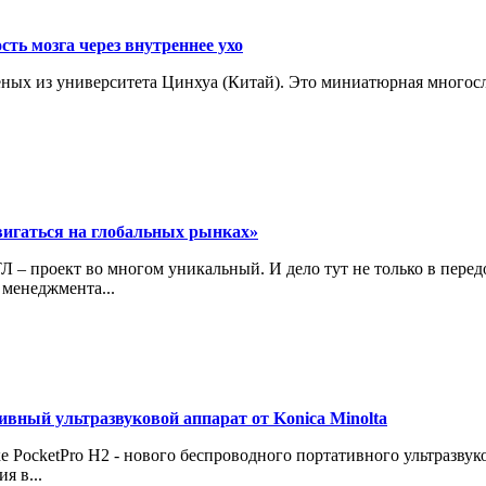
сть мозга через внутреннее ухо
ученых из университета Цинхуа (Китай). Это миниатюрная много
вигаться на глобальных рынках»
 – проект во многом уникальный. И дело тут не только в пере
менеджмента...
вный ультразвуковой аппарат от Konica Minolta
ке PocketPro H2 - нового беспроводного портативного ультразву
я в...