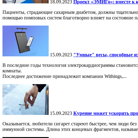
18.09.2023
Проект «ЭМИГо»: вместе к к
Пациенты, страдающие сахарным диабетом, должны тщательно 
помощью помповых систем благотворно влияет на состояние па
15.09.2023
"Умные" весы, способные и
В последние годы технология электрокардиограммы становится 
комнаты.
Последнее достижение принадлежит компании Withings,...
15.09.2023
Курение может ускорить про
Оказывается, любители сигарет стареют быстрее, чем люди бе
иммунной системы. Длина этих концевых фрагментов, называе