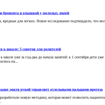
ми бронхита и одышкой у молодых людей
ва, вредные для легких. Новое исследование подтвердило, что 
я к школе: 5 советов для родителей
оле уже за год-два до начала занятий: к 1 сентября дети уже и
лись на...
выше локтя рукой управляет отдельными пальцами протеза
 разработали новую методику, которая может позволить пациен
.