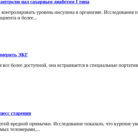
онтролю над сахарным диабетом I типа
контролировать уровень инсулина в организме. Исследования п
циента и более...
змерять ЭКГ
все более доступной, она встраивается в специальные портативн
цесс старения
з этой вредной привычки. Исследование показало, что курение 
мых теломерами,...