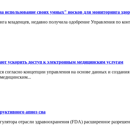
на использование своих умных" носков для мониторинга здо
инга младенцев, недавно получила одобрение Управления по ко
ют ускорить доступ к электронным медицинским услугам
ется согласно концепции управления на основе данных и создан
 медицинским...
руктивного апноэ сна
 регулятора отрасли здравоохранения (FDA) расширенное разреш