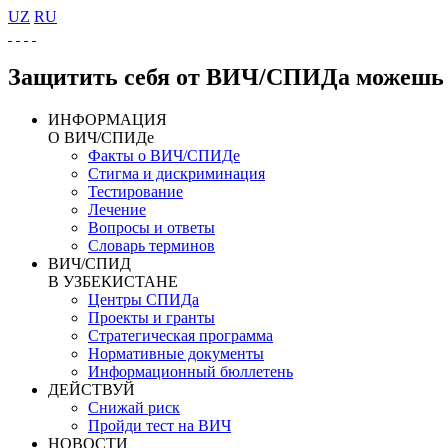
UZ
RU
Защитить себя от ВИЧ/СПИДа можешь 
ИНФОРМАЦИЯ
О ВИЧ/СПИДе
Факты о ВИЧ/СПИДе
Стигма и дискриминация
Тестирование
Лечение
Вопросы и ответы
Словарь терминов
ВИЧ/СПИД
В УЗБЕКИСТАНЕ
Центры СПИДа
Проекты и гранты
Стратегическая программа
Нормативные документы
Информационный бюллетень
ДЕЙСТВУЙ
Снижай риск
Пройди тест на ВИЧ
НОВОСТИ