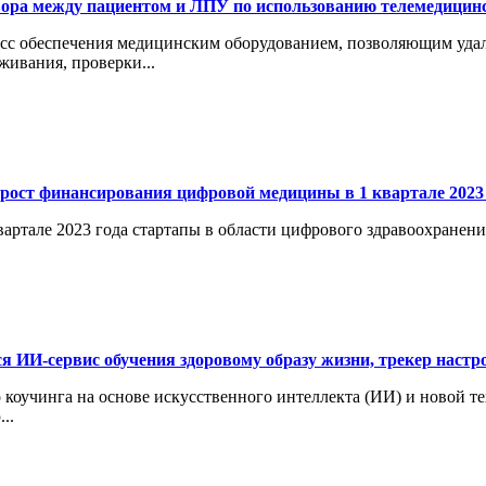
ора между пациентом и ЛПУ по использованию телемедицинс
сс обеспечения медицинским оборудованием, позволяющим удал
живания, проверки...
рост финансирования цифровой медицины в 1 квартале 2023 
вартале 2023 года стартапы в области цифрового здравоохранен
я ИИ-сервис обучения здоровому образу жизни, трекер настр
 коучинга на основе искусственного интеллекта (ИИ) и новой т
..