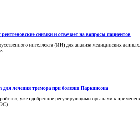
рентгеновские снимки и отвечает на вопросы пациентов
усственного интеллекта (ИИ) для анализа медицинских данных.
e.
h для лечения тремора при болезни Паркинсона
тройство, уже одобренное регулирующими органами к применению
ЧЭС)