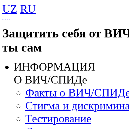
UZ
RU
Защитить себя от ВИ
ты сам
ИНФОРМАЦИЯ
О ВИЧ/СПИДе
Факты о ВИЧ/СПИД
Стигма и дискримин
Тестирование