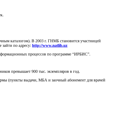
к.
очным каталогом). В 2003 г. ГНМБ становится участницей
 зайти по адресу:
http://
www
.
natlib
.
uz
информационных процессов по программе “ИРБИС”.
ников превышает 900 тыс. экземпляров в год.
ормы (пункты выдачи, МБА и заочный абонемент для врачей