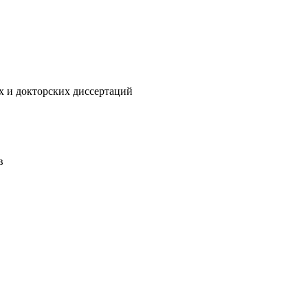
их и докторских диссертаций
в