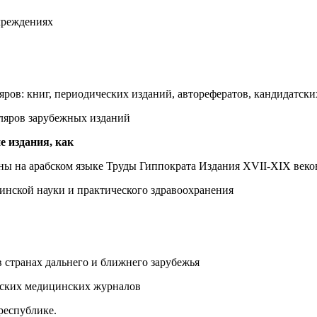
чреждениях
яров: книг, периодических изданий, авторефератов, кандидатск
пляров зарубежных изданий
е издания, как
ы на арабском языке Труды Гиппократа Издания XVII-XIX веко
нской науки и практического здравоохранения
в странах дальнего и ближнего зарубежья
йских медицинских журналов
республике.