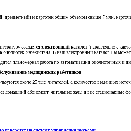
й, предметный) и картотек общим объемом свыше 7 млн. карточе
итературу создается
электронный каталог
(параллельно с карт
га
библиотек Узбекистана. В наш электронный каталог Вы можете
одится планомерная работа по автоматизации библиотечных и 
бслуживание медицинских работников
ьзуются около 25 тыс. читателей, а количество выданных источ
ез домашний абонемент, читальные залы и вне стационарные ф
а переведут на систему управления рисками