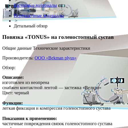
>
Расходные материалы
>
Перевязочные материалы
>
Детальный обзор
Повязка «TONUS» на голеностопный сустав
Общие данные
Технические характеристики
Производитель:
ООО «Bekman plyus»
Обзор:
Описание:
изготовлен из неопрена
снабжен контактной лентой — застежка «Велкро»
Цвет: черный
Функции:
легкая фиксация и компрессия голеностопного сустава
Показания к применению:
частичные повреждения связок голеностопного сустава