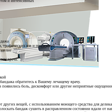
ртом и интенсивных
:
ндажа
, трофических язв и пролежней
изделие
лем врача.
жкой
андажа обратитесь к Вашему лечащему врачу.
в появились боль, дискомфорт или другие неприятные ощущения,
от других вещей, с использованием моющего средства для делик
олоскать бандаж сушить в расправленном состоянии вдали от на