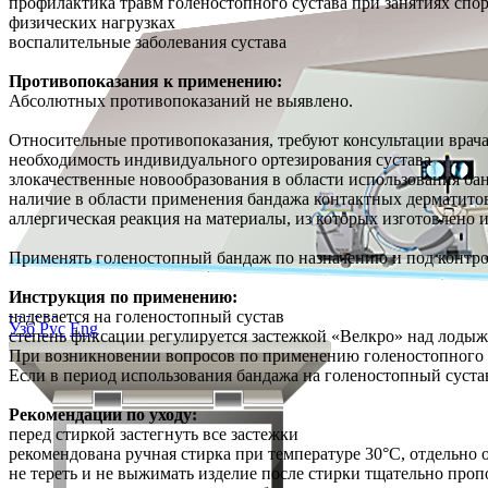
профилактика травм голеностопного сустава при занятиях спо
физических нагрузках
воспалительные заболевания сустава
Противопоказания к применению:
Абсолютных противопоказаний не выявлено.
Относительные противопоказания, требуют консультации врача
необходимость индивидуального ортезирования сустава
злокачественные новообразования в области использования ба
наличие в области применения бандажа контактных дерматитов
аллергическая реакция на материалы, из которых изготовлено 
Применять голеностопный бандаж по назначению и под контро
Инструкция по применению:
надевается на голеностопный сустав
Узб
Рус
Eng
степень фиксации регулируется застежкой «Велкро» над лоды
При возникновении вопросов по применению голеностопного б
Если в период использования бандажа на голеностопный суста
Рекомендации по уходу:
перед стиркой застегнуть все застежки
рекомендована ручная стирка при температуре 30°С, отдельно 
не тереть и не выжимать изделие после стирки тщательно проп