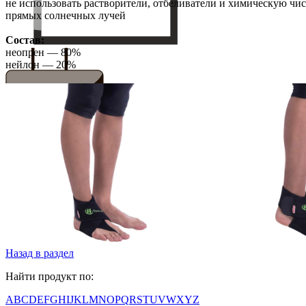
не использовать растворители, отбеливатели и химическую чис
прямых солнечных лучей
Состав:
неопрен — 80%
нейлон — 20%
топ 10 товаров
Назад в раздел
Найти продукт по:
A
B
C
D
E
F
G
H
I
J
K
L
M
N
O
P
Q
R
S
T
U
V
W
X
Y
Z