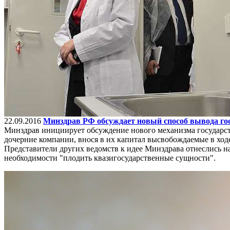
22.09.2016
Минздрав РФ обсуждает новый способ вывода го
Минздрав инициирует обсуждение нового механизма государст
дочерние компании, внося в их капитал высвобождаемые в ход
Представители других ведомств к идее Минздрава отнеслись н
необходимости "плодить квазигосударственные сущности".