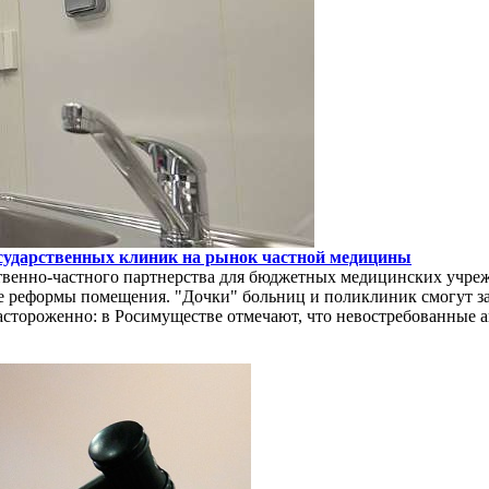
сударственных клиник на рынок частной медицины
венно-частного партнерства для бюджетных медицинских учрежд
е реформы помещения. "Дочки" больниц и поликлиник смогут за
астороженно: в Росимуществе отмечают, что невостребованные 