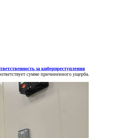
тветственность за киберпреступления
оответствует сумме причиненного ущерба.