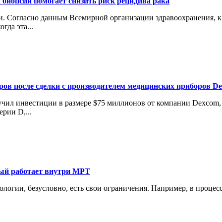
 биопсии помогает снизить риск рецидива рака
 Согласно данным Всемирной организации здравоохранения, к 2
гда эта...
аров после сделки с производителем медицинских приборов D
лучил инвестиции в размере $75 миллионов от компании Dexcom
рии D,...
рый работает внутри МРТ
нологии, безусловно, есть свои ограничения. Например, в проце