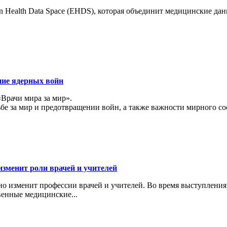
 Health Data Space (EHDS), которая объединит медицинские да
ние ядерных войн
«Врачи мира за мир».
ьбе за мир и предотвращении войн, а также важности мирного с
изменит роли врачей и учителей
ьно изменит профессии врачей и учителей. Во время выступлени
венные медицинские...