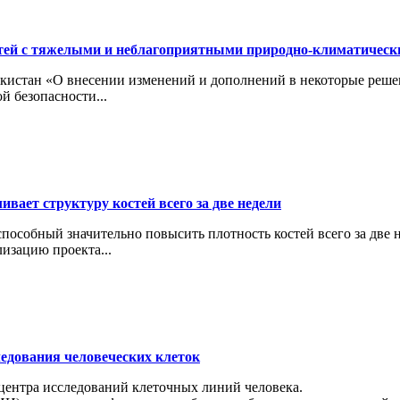
тей с тяжелыми и неблагоприятными природно-климатичес
кистан «О внесении изменений и дополнений в некоторые реше
й безопасности...
вает структуру костей всего за две недели
особный значительно повысить плотность костей всего за две н
изацию проекта...
ледования человеческих клеток
 центра исследований клеточных линий человека.