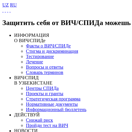
UZ
RU
Защитить себя от ВИЧ/СПИДа можешь 
ИНФОРМАЦИЯ
О ВИЧ/СПИДе
Факты о ВИЧ/СПИДе
Стигма и дискриминация
Тестирование
Лечение
Вопросы и ответы
Словарь терминов
ВИЧ/СПИД
В УЗБЕКИСТАНЕ
Центры СПИДа
Проекты и гранты
Стратегическая программа
Нормативные документы
Информационный бюллетень
ДЕЙСТВУЙ
Снижай риск
Пройди тест на ВИЧ
НОВОСТИ