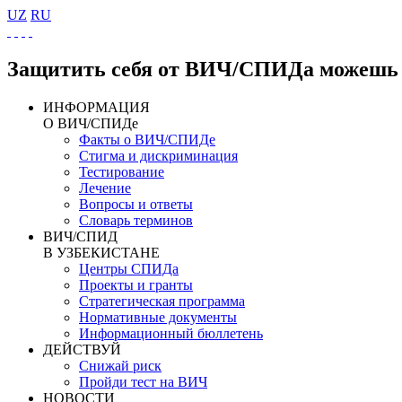
UZ
RU
Защитить себя от ВИЧ/СПИДа можешь 
ИНФОРМАЦИЯ
О ВИЧ/СПИДе
Факты о ВИЧ/СПИДе
Стигма и дискриминация
Тестирование
Лечение
Вопросы и ответы
Словарь терминов
ВИЧ/СПИД
В УЗБЕКИСТАНЕ
Центры СПИДа
Проекты и гранты
Стратегическая программа
Нормативные документы
Информационный бюллетень
ДЕЙСТВУЙ
Снижай риск
Пройди тест на ВИЧ
НОВОСТИ