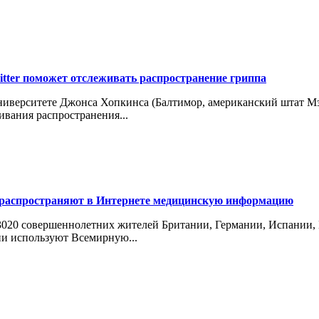
itter поможет отслеживать распространение гриппа
иверситете Джонса Хопкинса (Балтимор, американский штат Мэ
ивания распространения...
 распространяют в Интернете медицинскую информацию
а 3020 совершеннолетних жителей Британии, Германии, Испании
ни используют Всемирную...