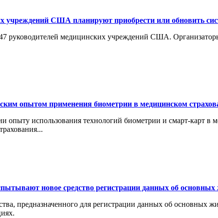
х учреждений США планируют приобрести или обновить сис
147 руководителей медицинских учреждений США. Организаторы
йским опытом применения биометрии в медицинском страхов
и опыту использования технологий биометрии и смарт-карт в ме
рахования...
пытывают новое средство регистрации данных об основных
тва, предназначенного для регистрации данных об основных жи
иях.