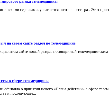
и мирового рынка телемедицины
ицинскими сервисами, увеличится почти в шесть раз. Этот прог
л на своем сайте раздел по телемедицине
ициальном сайте новый раздел, посвященный телемедицинским 
теты в сфере телемедицины
ии объявило о принятии нового «Плана действий» в сфере тел
ства и последующее...