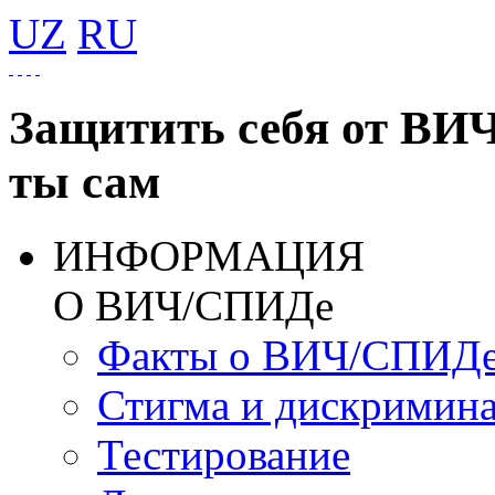
UZ
RU
Защитить себя от ВИ
ты сам
ИНФОРМАЦИЯ
О ВИЧ/СПИДе
Факты о ВИЧ/СПИД
Стигма и дискримин
Тестирование