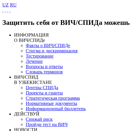
UZ
RU
Защитить себя от ВИЧ/СПИДа можешь 
ИНФОРМАЦИЯ
О ВИЧ/СПИДе
Факты о ВИЧ/СПИДе
Стигма и дискриминация
Тестирование
Лечение
Вопросы и ответы
Словарь терминов
ВИЧ/СПИД
В УЗБЕКИСТАНЕ
Центры СПИДа
Проекты и гранты
Стратегическая программа
Нормативные документы
Информационный бюллетень
ДЕЙСТВУЙ
Снижай риск
Пройди тест на ВИЧ
НОВОСТИ