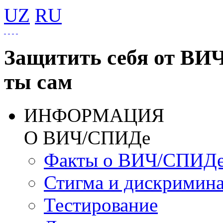
UZ
RU
Защитить себя от ВИ
ты сам
ИНФОРМАЦИЯ
О ВИЧ/СПИДе
Факты о ВИЧ/СПИД
Стигма и дискримин
Тестирование