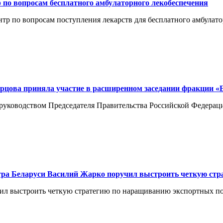
 по вопросам бесплатного амбулаторного лекобеспечения
нтр по вопросам поступления лекарств для бесплатного амбулат
цова приняла участие в расширенном заседании фракции «
 руководством Председателя Правительства Российской Федера
тра Беларуси Василий Жарко поручил выстроить четкую стр
ил выстроить четкую стратегию по наращиванию экспортных пос