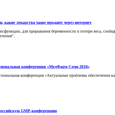
и, какие лекарства чаще продают через интернет
 дисфункции, для прерывания беременности и потери веса, сооб
еления".
гиональная конференция «МедФарм Сочи 2018»
егиональная конференция «Актуальные проблемы обеспечения 
сероссийскую GMP-конференцию