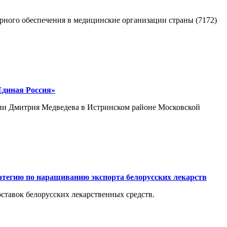
орного обеспечения в медицинские организации страны (7172)
Единая Россия»
ции Дмитрия Медведева в Истринском районе Московской
атегию по наращиванию экспорта белорусских лекарств
тавок белорусских лекарственных средств.