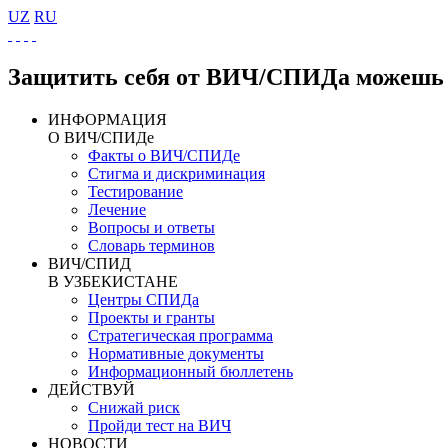
UZ
RU
Защитить себя от ВИЧ/СПИДа можешь 
ИНФОРМАЦИЯ
О ВИЧ/СПИДе
Факты о ВИЧ/СПИДе
Стигма и дискриминация
Тестирование
Лечение
Вопросы и ответы
Словарь терминов
ВИЧ/СПИД
В УЗБЕКИСТАНЕ
Центры СПИДа
Проекты и гранты
Стратегическая программа
Нормативные документы
Информационный бюллетень
ДЕЙСТВУЙ
Снижай риск
Пройди тест на ВИЧ
НОВОСТИ