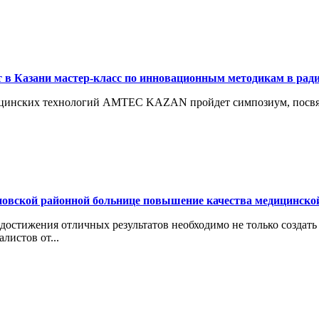
 в Казани мастер-класс по инновационным методикам в рад
едицинских технологий AMTEC KAZAN пройдет симпозиум, посв
овской районной больнице повышение качества медицинской
достижения отличных результатов необходимо не только создат
листов от...