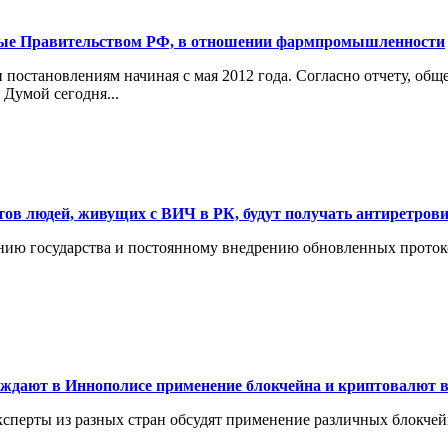
ые Правительством РФ, в отношении фармпромышленности
постановлениям начиная с мая 2012 года. Согласно отчету, общ
Думой сегодня...
нтов людей, живущих с ВИЧ в РК, будут получать антиретро
манию государства и постоянному внедрению обновленных прото
уждают в Иннополисе применение блокчейна и криптовалют в
ксперты из разных стран обсудят применение различных блокче