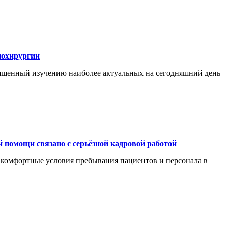
иохирургии
ященный изучению наиболее актуальных на сегодняшний день
 помощи связано с серьёзной кадровой работой
ь комфортные условия пребывания пациентов и персонала в