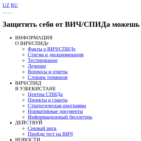
UZ
RU
Защитить себя от ВИЧ/СПИДа можешь 
ИНФОРМАЦИЯ
О ВИЧ/СПИДе
Факты о ВИЧ/СПИДе
Стигма и дискриминация
Тестирование
Лечение
Вопросы и ответы
Словарь терминов
ВИЧ/СПИД
В УЗБЕКИСТАНЕ
Центры СПИДа
Проекты и гранты
Стратегическая программа
Нормативные документы
Информационный бюллетень
ДЕЙСТВУЙ
Снижай риск
Пройди тест на ВИЧ
НОВОСТИ