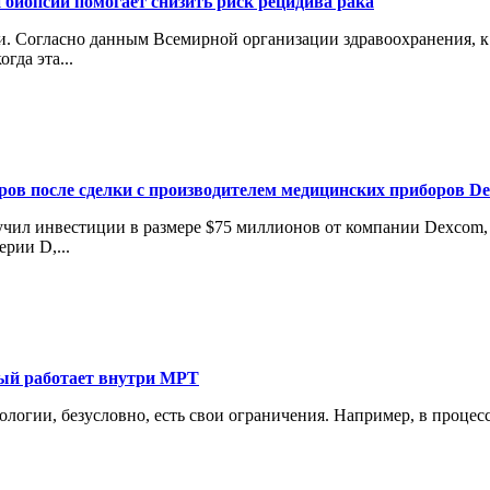
 биопсии помогает снизить риск рецидива рака
 Согласно данным Всемирной организации здравоохранения, к 2
гда эта...
аров после сделки с производителем медицинских приборов D
лучил инвестиции в размере $75 миллионов от компании Dexcom
рии D,...
рый работает внутри МРТ
нологии, безусловно, есть свои ограничения. Например, в проце