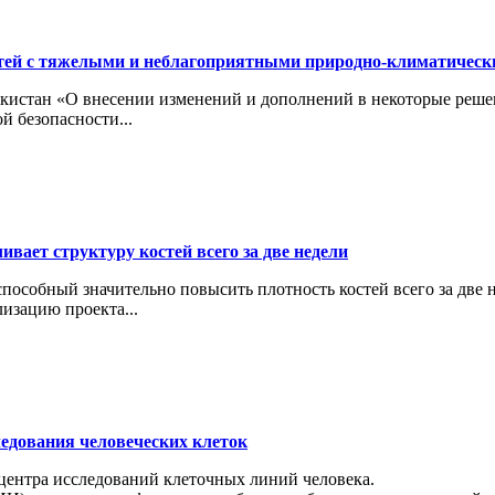
тей с тяжелыми и неблагоприятными природно-климатичес
кистан «О внесении изменений и дополнений в некоторые реше
й безопасности...
вает структуру костей всего за две недели
особный значительно повысить плотность костей всего за две н
изацию проекта...
ледования человеческих клеток
 центра исследований клеточных линий человека.