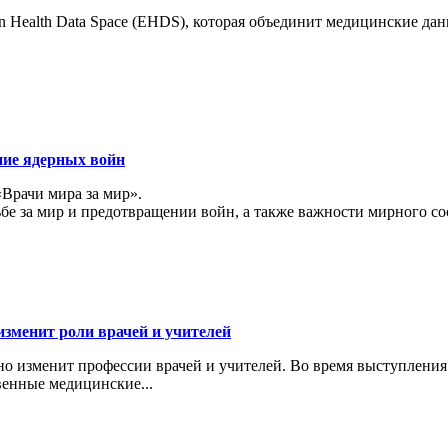
 Health Data Space (EHDS), которая объединит медицинские да
ние ядерных войн
«Врачи мира за мир».
ьбе за мир и предотвращении войн, а также важности мирного с
изменит роли врачей и учителей
ьно изменит профессии врачей и учителей. Во время выступлени
венные медицинские...