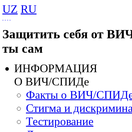
UZ
RU
Защитить себя от ВИ
ты сам
ИНФОРМАЦИЯ
О ВИЧ/СПИДе
Факты о ВИЧ/СПИД
Стигма и дискримин
Тестирование