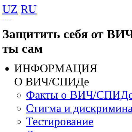
UZ
RU
Защитить себя от ВИ
ты сам
ИНФОРМАЦИЯ
О ВИЧ/СПИДе
Факты о ВИЧ/СПИД
Стигма и дискримин
Тестирование