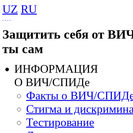
UZ
RU
Защитить себя от ВИ
ты сам
ИНФОРМАЦИЯ
О ВИЧ/СПИДе
Факты о ВИЧ/СПИД
Стигма и дискримин
Тестирование