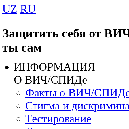
UZ
RU
Защитить себя от ВИ
ты сам
ИНФОРМАЦИЯ
О ВИЧ/СПИДе
Факты о ВИЧ/СПИД
Стигма и дискримин
Тестирование