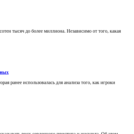
сотен тысяч до более миллиона. Независимо от того, какая
нных
торая ранее использовалась для анализа того, как игроки
казывать риск сердечного приступа и инсульта. Об этом