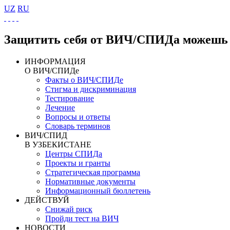
UZ
RU
Защитить себя от ВИЧ/СПИДа можешь 
ИНФОРМАЦИЯ
О ВИЧ/СПИДе
Факты о ВИЧ/СПИДе
Стигма и дискриминация
Тестирование
Лечение
Вопросы и ответы
Словарь терминов
ВИЧ/СПИД
В УЗБЕКИСТАНЕ
Центры СПИДа
Проекты и гранты
Стратегическая программа
Нормативные документы
Информационный бюллетень
ДЕЙСТВУЙ
Снижай риск
Пройди тест на ВИЧ
НОВОСТИ