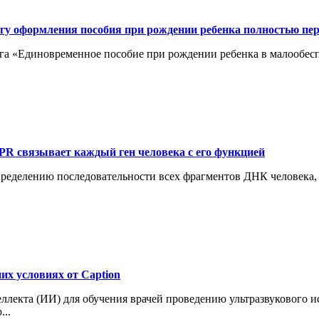
угу оформления пособия при рождении ребенка полностью пе
уга «Единовременное пособие при рождении ребенка в малообес
PR связывает каждый ген человека с его функцией
ределению последовательности всех фрагментов ДНК человека, 
их условиях от Caption
ллекта (ИИ) для обучения врачей проведению ультразвукового и
...