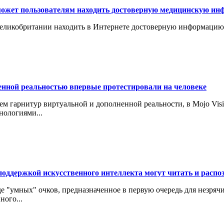
ожет пользователям находить достоверную медицинскую ин
еликобритании находить в Интернете достоверную информацию 
енной реальностью впервые протестировали на человеке
ем гарнитур виртуальной и дополненной реальности, в Mojo Vis
нологиями...
поддержкой искусственного интеллекта могут читать и распо
де "умных" очков, предназначенное в первую очередь для незря
ного...