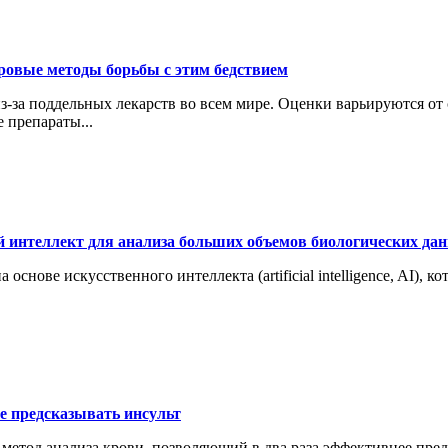
ровые методы борьбы с этим бедствием
з-за поддельных лекарств во всем мире. Оценки варьируются от 
 препараты...
й интеллект для анализа больших объемов биологических да
ове искусственного интеллекта (artificial intelligence, AI), ко
е предсказывать инсульт
етод анализа крови, позволяющий в два раза эффективнее предс