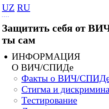
UZ
RU
Защитить себя от ВИ
ты сам
ИНФОРМАЦИЯ
О ВИЧ/СПИДе
Факты о ВИЧ/СПИД
Стигма и дискримин
Тестирование