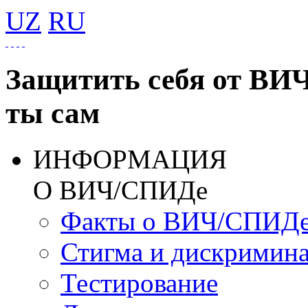
UZ
RU
Защитить себя от ВИ
ты сам
ИНФОРМАЦИЯ
О ВИЧ/СПИДе
Факты о ВИЧ/СПИД
Стигма и дискримин
Тестирование