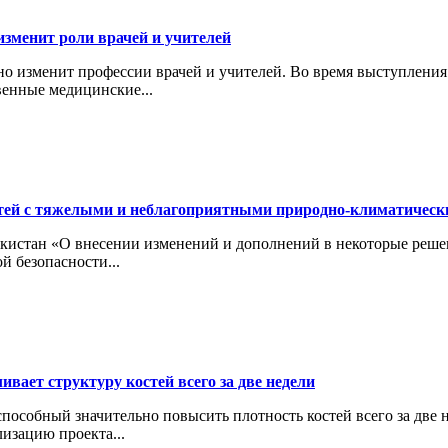
изменит роли врачей и учителей
ьно изменит профессии врачей и учителей. Во время выступлени
венные медицинские...
тей с тяжелыми и неблагоприятными природно-климатичес
кистан «О внесении изменений и дополнений в некоторые реше
й безопасности...
вает структуру костей всего за две недели
особный значительно повысить плотность костей всего за две н
изацию проекта...