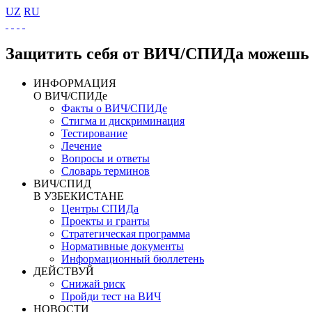
UZ
RU
Защитить себя от ВИЧ/СПИДа можешь 
ИНФОРМАЦИЯ
О ВИЧ/СПИДе
Факты о ВИЧ/СПИДе
Стигма и дискриминация
Тестирование
Лечение
Вопросы и ответы
Словарь терминов
ВИЧ/СПИД
В УЗБЕКИСТАНЕ
Центры СПИДа
Проекты и гранты
Стратегическая программа
Нормативные документы
Информационный бюллетень
ДЕЙСТВУЙ
Снижай риск
Пройди тест на ВИЧ
НОВОСТИ