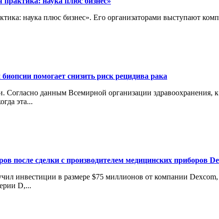
 практика: наука плюс бизнес»
актика: наука плюс бизнес». Его организаторами выступают ко
 биопсии помогает снизить риск рецидива рака
 Согласно данным Всемирной организации здравоохранения, к 2
гда эта...
аров после сделки с производителем медицинских приборов D
лучил инвестиции в размере $75 миллионов от компании Dexcom
рии D,...