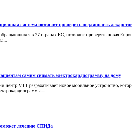
ционная система позволит проверить подлинность лекарств
 обращающихся в 27 странах ЕС, позволит проверять новая Евр
ы...
пациентам самим снимать электрокардиограмму на дому
 центр VTT разрабатывает новое мобильное устройство, которо
лектрокардиограммы....
поможет лечению СПИДа