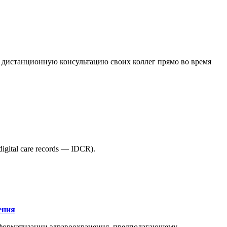
 дистанционную консультацию своих коллег прямо во время
ital care records — IDCR).
ения
форматизации здравоохранения, предполагающему