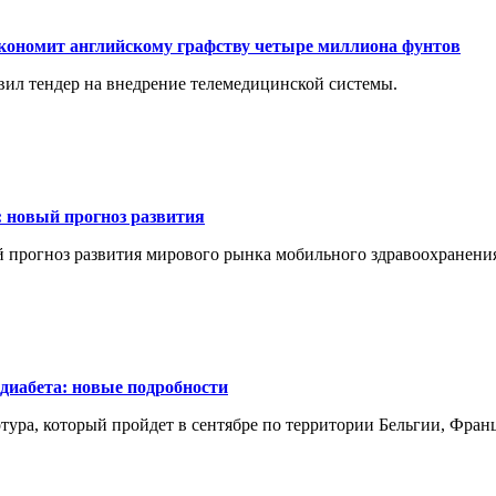
экономит английскому графству четыре миллиона фунтов
вил тендер на внедрение телемедицинской системы.
 новый прогноз развития
й прогноз развития мирового рынка мобильного здравоохранени
диабета: новые подробности
ура, который пройдет в сентябре по территории Бельгии, Фран