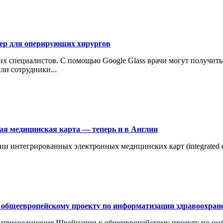
тер для оперирующих хирургов
их специалистов. С помощью Google Glass врачи могут получить
и сотрудники...
ая медицинская карта — теперь и в Англии
и интегрированных электронных медицинских карт (integrated dig
общеевропейскому проекту по информатизации здравоохран
с присоединения Швейцарии к общеевропейскому проекту по ин