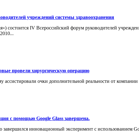
ководителей учреждений системы здравоохранения
кая») состоится IV Всероссийский форум руководителей учрежде
010...
ервые провели хирургическую операцию
му ассистировали очки дополнительной реальности от компании 
ция с помощью Google Glass завершена.
 завершился инновационный эксперимент с использованием Goo