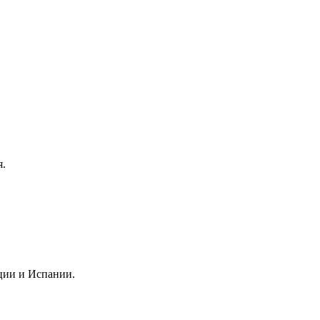
я.
ции и Испании.