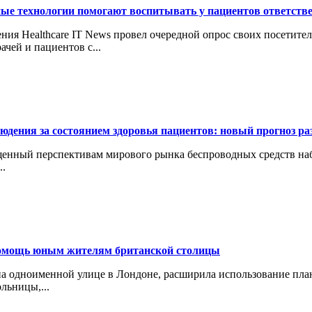
е технологии помогают воспитывать у пациентов ответстве
 Healthcare IT News провел очередной опрос своих посетителей
ей и пациентов с...
юдения за состоянием здоровья пациентов: новый прогноз р
щенный перспективам мирового рынка беспроводных средств наблю
..
помощь юным жителям британской столицы
я на одноименной улице в Лондоне, расширила использование план
льницы,...