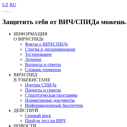
UZ
RU
Защитить себя от ВИЧ/СПИДа можешь 
ИНФОРМАЦИЯ
О ВИЧ/СПИДе
Факты о ВИЧ/СПИДе
Стигма и дискриминация
Тестирование
Лечение
Вопросы и ответы
Словарь терминов
ВИЧ/СПИД
В УЗБЕКИСТАНЕ
Центры СПИДа
Проекты и гранты
Стратегическая программа
Нормативные документы
Информационный бюллетень
ДЕЙСТВУЙ
Снижай риск
Пройди тест на ВИЧ
НОВОСТИ