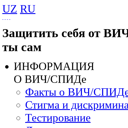
UZ
RU
Защитить себя от ВИ
ты сам
ИНФОРМАЦИЯ
О ВИЧ/СПИДе
Факты о ВИЧ/СПИД
Стигма и дискримин
Тестирование