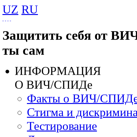
UZ
RU
Защитить себя от ВИ
ты сам
ИНФОРМАЦИЯ
О ВИЧ/СПИДе
Факты о ВИЧ/СПИД
Стигма и дискримин
Тестирование