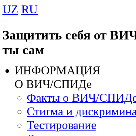
UZ
RU
Защитить себя от ВИ
ты сам
ИНФОРМАЦИЯ
О ВИЧ/СПИДе
Факты о ВИЧ/СПИД
Стигма и дискримин
Тестирование