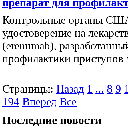
препарат для профилак
Контрольные органы США
удостоверение на лекарст
(erenumab), разработанн
профилактики приступов 
Страницы:
Назад
1
...
8
9
194
Вперед
Все
Последние новости