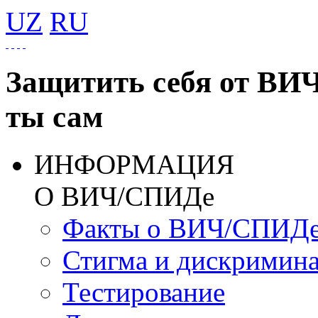
UZ
RU
Защитить себя от ВИ
ты сам
ИНФОРМАЦИЯ
О ВИЧ/СПИДе
Факты о ВИЧ/СПИД
Стигма и дискримин
Тестирование