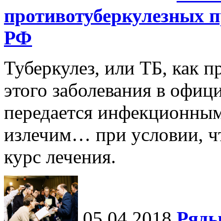
противотуберкулезных п
РФ
Туберкулез, или ТБ, как 
этого заболевания в офиц
передается инфекционным 
излечим… при условии, ч
курс лечения.
05.04.2018
Ряды