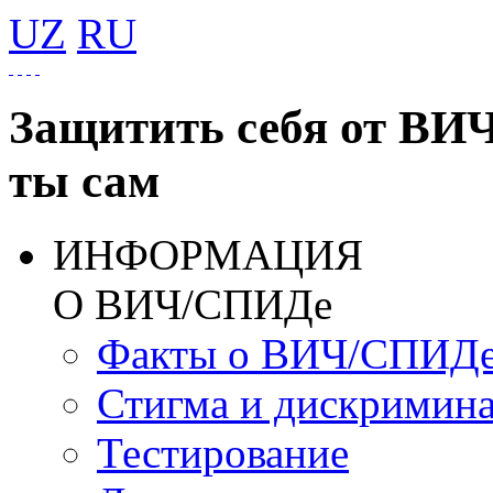
UZ
RU
Защитить себя от ВИ
ты сам
ИНФОРМАЦИЯ
О ВИЧ/СПИДе
Факты о ВИЧ/СПИД
Стигма и дискримин
Тестирование