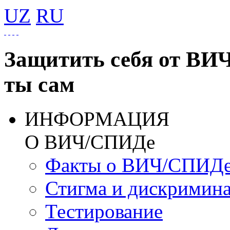
UZ
RU
Защитить себя от ВИ
ты сам
ИНФОРМАЦИЯ
О ВИЧ/СПИДе
Факты о ВИЧ/СПИД
Стигма и дискримин
Тестирование