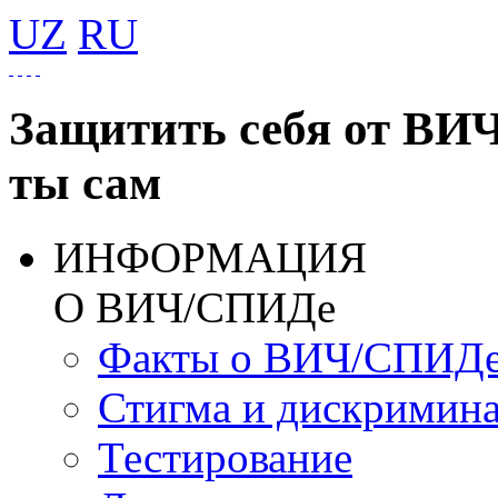
UZ
RU
Защитить себя от ВИ
ты сам
ИНФОРМАЦИЯ
О ВИЧ/СПИДе
Факты о ВИЧ/СПИД
Стигма и дискримин
Тестирование