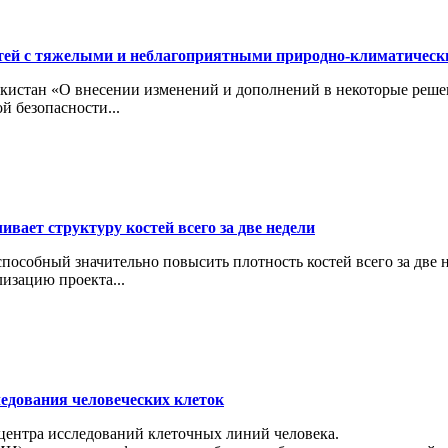
тей с тяжелыми и неблагоприятными природно-климатичес
кистан «О внесении изменений и дополнений в некоторые реше
й безопасности...
вает структуру костей всего за две недели
особный значительно повысить плотность костей всего за две н
изацию проекта...
ледования человеческих клеток
 центра исследований клеточных линий человека.