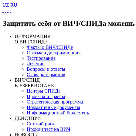
UZ
RU
Защитить себя от ВИЧ/СПИДа можешь 
ИНФОРМАЦИЯ
О ВИЧ/СПИДе
Факты о ВИЧ/СПИДе
Стигма и дискриминация
Тестирование
Лечение
Вопросы и ответы
Словарь терминов
ВИЧ/СПИД
В УЗБЕКИСТАНЕ
Центры СПИДа
Проекты и гранты
Стратегическая программа
Нормативные документы
Информационный бюллетень
ДЕЙСТВУЙ
Снижай риск
Пройди тест на ВИЧ
НОВОСТИ