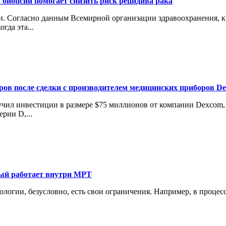
 биопсии помогает снизить риск рецидива рака
 Согласно данным Всемирной организации здравоохранения, к 2
гда эта...
аров после сделки с производителем медицинских приборов D
лучил инвестиции в размере $75 миллионов от компании Dexcom
рии D,...
рый работает внутри МРТ
нологии, безусловно, есть свои ограничения. Например, в проце