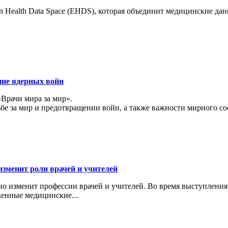
 Health Data Space (EHDS), которая объединит медицинские да
ние ядерных войн
«Врачи мира за мир».
ьбе за мир и предотвращении войн, а также важности мирного с
изменит роли врачей и учителей
ьно изменит профессии врачей и учителей. Во время выступлени
венные медицинские...