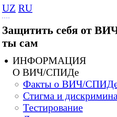
UZ
RU
Защитить себя от ВИ
ты сам
ИНФОРМАЦИЯ
О ВИЧ/СПИДе
Факты о ВИЧ/СПИД
Стигма и дискримин
Тестирование