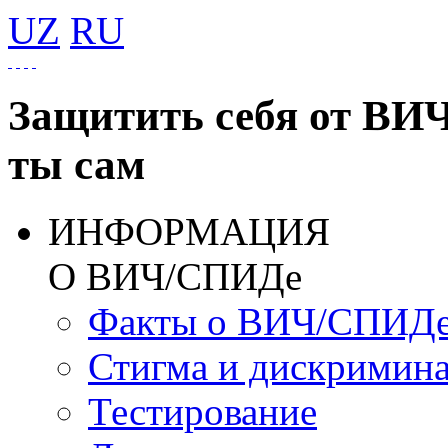
UZ
RU
Защитить себя от ВИ
ты сам
ИНФОРМАЦИЯ
О ВИЧ/СПИДе
Факты о ВИЧ/СПИД
Стигма и дискримин
Тестирование