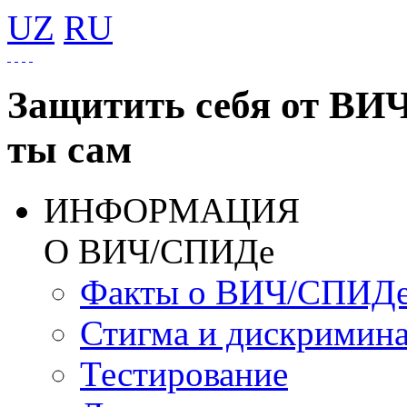
UZ
RU
Защитить себя от ВИ
ты сам
ИНФОРМАЦИЯ
О ВИЧ/СПИДе
Факты о ВИЧ/СПИД
Стигма и дискримин
Тестирование