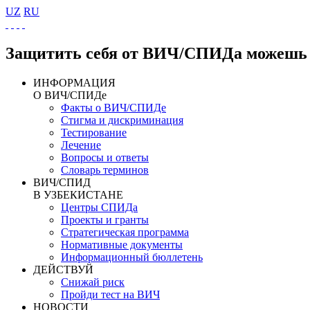
UZ
RU
Защитить себя от ВИЧ/СПИДа можешь 
ИНФОРМАЦИЯ
О ВИЧ/СПИДе
Факты о ВИЧ/СПИДе
Стигма и дискриминация
Тестирование
Лечение
Вопросы и ответы
Словарь терминов
ВИЧ/СПИД
В УЗБЕКИСТАНЕ
Центры СПИДа
Проекты и гранты
Стратегическая программа
Нормативные документы
Информационный бюллетень
ДЕЙСТВУЙ
Снижай риск
Пройди тест на ВИЧ
НОВОСТИ