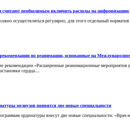
и считают необходимым включить расходы на цифровизаци
жно осуществляться регулярно, для этого отдельный норматив
екомендации по реанимации, основанные на Международном к
ие рекомендации «Расширенные реанимационные мероприятия у 
тановки сердца....
натуры медвузов появятся две новые специальности
рограммам ординатуры внесут две новые специальности: «Врач-