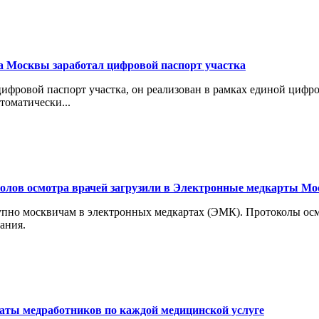
а Москвы заработал цифровой паспорт участка
цифровой паспорт участка, он реализован в рамках единой циф
томатически...
колов осмотра врачей загрузили в Электронные медкарты М
тупно москвичам в электронных медкартах (ЭМК). Протоколы ос
ания.
ты медработников по каждой медицинской услуге