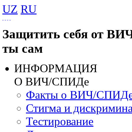
UZ
RU
Защитить себя от ВИ
ты сам
ИНФОРМАЦИЯ
О ВИЧ/СПИДе
Факты о ВИЧ/СПИД
Стигма и дискримин
Тестирование