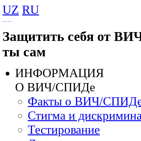
UZ
RU
Защитить себя от ВИ
ты сам
ИНФОРМАЦИЯ
О ВИЧ/СПИДе
Факты о ВИЧ/СПИД
Стигма и дискримин
Тестирование