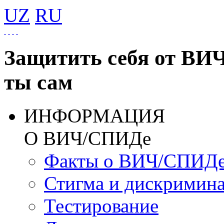
UZ
RU
Защитить себя от ВИ
ты сам
ИНФОРМАЦИЯ
О ВИЧ/СПИДе
Факты о ВИЧ/СПИД
Стигма и дискримин
Тестирование