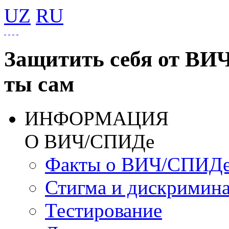
UZ
RU
Защитить себя от ВИ
ты сам
ИНФОРМАЦИЯ
О ВИЧ/СПИДе
Факты о ВИЧ/СПИД
Стигма и дискримин
Тестирование