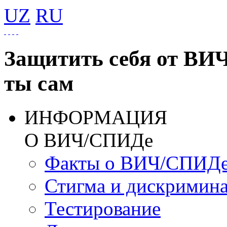
UZ
RU
Защитить себя от ВИ
ты сам
ИНФОРМАЦИЯ
О ВИЧ/СПИДе
Факты о ВИЧ/СПИД
Стигма и дискримин
Тестирование