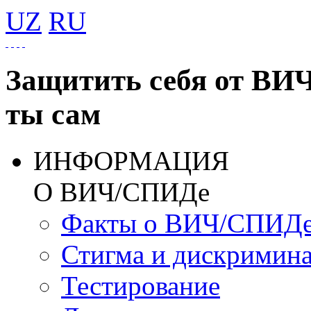
UZ
RU
Защитить себя от ВИ
ты сам
ИНФОРМАЦИЯ
О ВИЧ/СПИДе
Факты о ВИЧ/СПИД
Стигма и дискримин
Тестирование