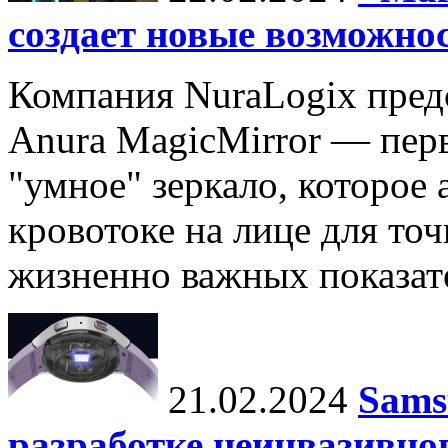
создает новые возможно
Компания NuraLogix пред
Anura MagicMirror — перв
"умное" зеркало, которое
кровотоке на лице для то
жизненно важных показате
21.02.2024
Sams
разработке неинвазивно